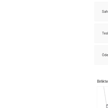
Sah
Tes
Öde
Birlikt