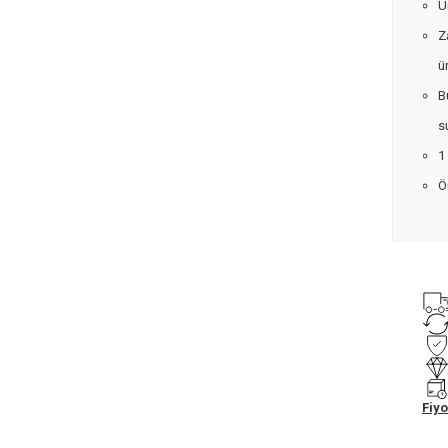
Ü
Z
ü
B
s
1
Ö
Fiyo