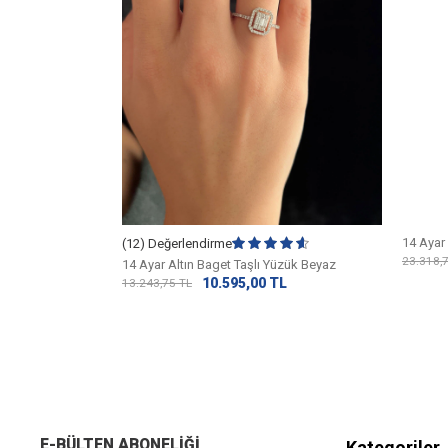
ş Detaylı Yüzük
14 Ayar 
(12) Değerlendirme
L
23.318,
14 Ayar Altın Baget Taşlı Yüzük Beyaz
10.595,00
TL
13.243,75
TL
E-BÜLTEN ABONELIĞI
Kategoriler