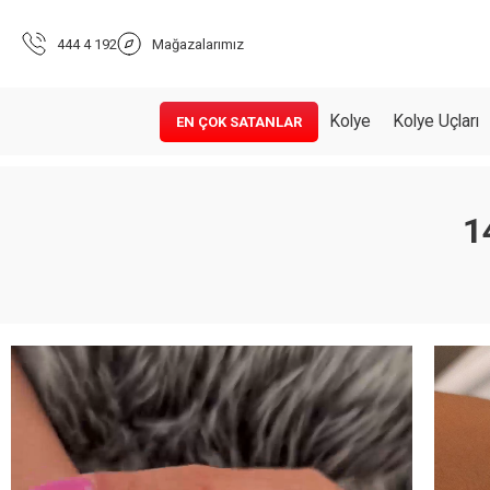
444 4 192
Mağazalarımız
Kolye
Kolye Uçları
EN ÇOK SATANLAR
1