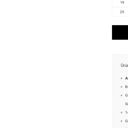
19
25
Ürü
A
B
G
S
1
G