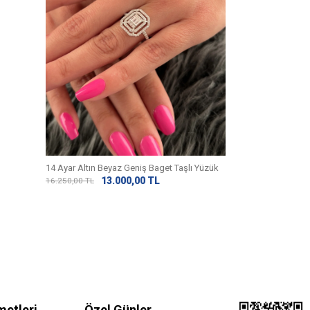
14 Ayar Altın Beyaz Geniş Baget Taşlı Yüzük
(3) Değerlendirm
13.000,00
TL
16.250,00
TL
14 Ayar Altın Bey
10.
13.000,00
TL
metleri
Özel Günler