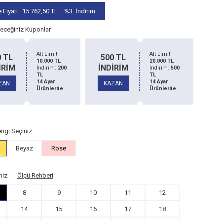
 Fiyatı :
15.762,50
TL
%3
İndirim
leceğiniz Kuponlar
Alt Limit
Alt Limit
1
0 TL
1500 TL
20.000 TL
50.000 TL
İRİM
İNDİRİM
İndirim:
500
İndirim:
1500
TL
TL
İN
14 Ayar
14 Ayar
ZAN
KAZAN
Ürünlerde
Ürünlerde
K
ngi Seçiniz
Beyaz
Rose
niz
Ölçü Rehberi
8
9
10
11
12
14
15
16
17
18