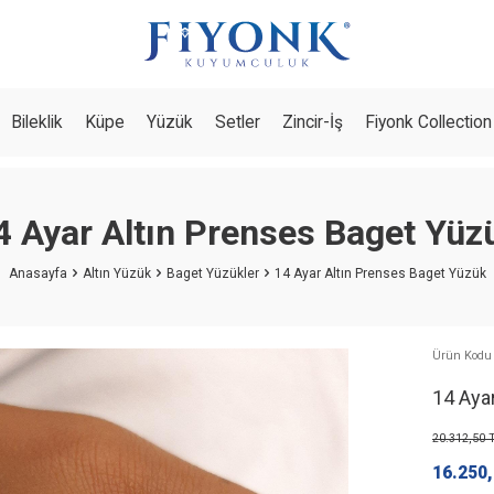
Bileklik
Küpe
Yüzük
Setler
Zincir-İş
Fiyonk Collection
4 Ayar Altın Prenses Baget Yüz
Anasayfa
Altın Yüzük
Baget Yüzükler
14 Ayar Altın Prenses Baget Yüzük
Ürün Kodu
14 Aya
20.312,50
T
16.250