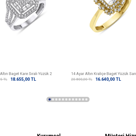
Altın Baget Kare Sıralı Yüzük 2
14 Ayar Altın Kraliçe Baget Yüzük Sarı
18.655,00
TL
16.640,00
TL
75
TL
20.800,00
TL
Kurumsal
Müşteri Hiz