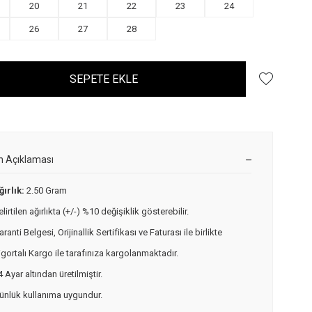
20
21
22
23
24
26
27
28
SEPETE EKLE
n Açıklaması
ğırlık:
2.50 Gram
elirtilen ağırlıkta (+/-) %10 değişiklik gösterebilir.
aranti Belgesi, Orijinallik Sertifikası ve Faturası ile birlikte
igortalı Kargo ile tarafınıza kargolanmaktadır.
4 Ayar altından üretilmiştir.
ünlük kullanıma uygundur.