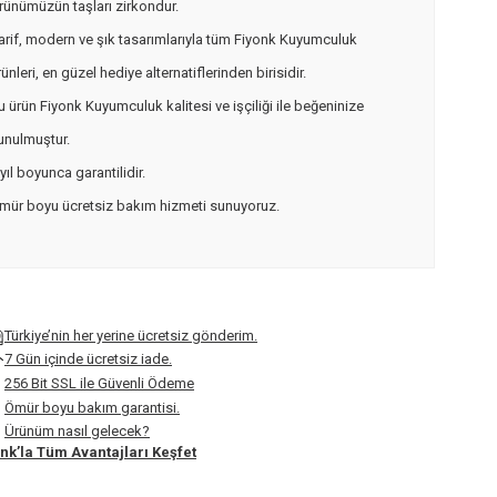
rünümüzün taşları zirkondur.
arif, modern ve şık tasarımlarıyla tüm Fiyonk Kuyumculuk
rünleri, en güzel hediye alternatiflerinden birisidir.
u ürün Fiyonk Kuyumculuk kalitesi ve işçiliği ile beğeninize
unulmuştur.
 yıl boyunca garantilidir.
mür boyu ücretsiz bakım hizmeti sunuyoruz.
Türkiye’nin her yerine ücretsiz gönderim.
7 Gün içinde ücretsiz iade.
256 Bit SSL ile Güvenli Ödeme
Ömür boyu bakım garantisi.
Ürünüm nasıl gelecek?
nk’la Tüm Avantajları Keşfet