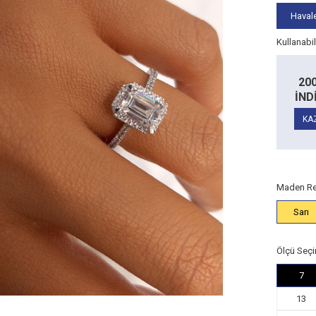
Havale
Kullanabi
Alt Limit
5.000
Alt Limit
TL
200 TL
50
TL
10.000 TL
RİM
İNDİRİM
İND
İndirim:
100
İndirim:
200
TL
TL
14 Ayar
14 Ayar
AN
KAZAN
KA
Ürünlerde
Ürünlerde
Maden Re
Sarı
Ölçü Seçi
7
13