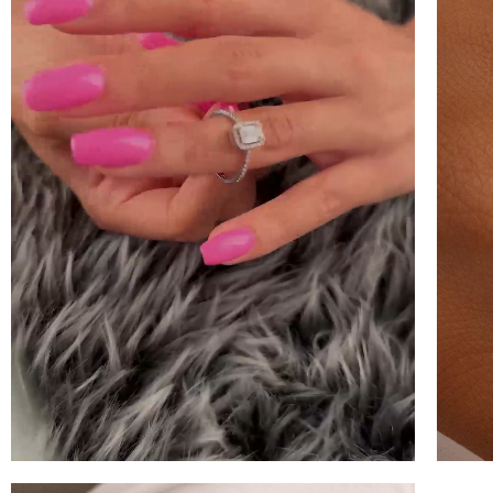
100 
İNDİ
KAZ