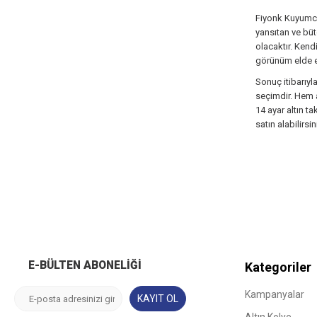
Fiyonk Kuyumculu
yansıtan ve büt
olacaktır. Kend
görünüm elde ed
Sonuç itibarıyl
seçimdir. Hem a
14 ayar altın t
satın alabilirsin
E-BÜLTEN ABONELIĞI
Kategoriler
Kampanyalar
KAYIT OL