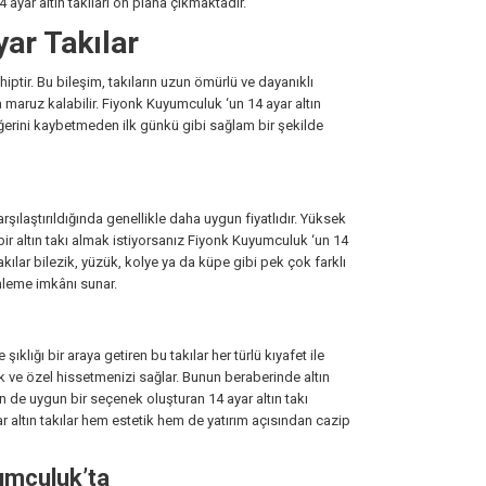
 ayar altın takıları ön plana çıkmaktadır.
ar Takılar
hiptir. Bu bileşim, takıların uzun ömürlü ve dayanıklı
 maruz kalabilir. Fiyonk Kuyumculuk ‘un 14 ayar altın
eğerini kaybetmeden ilk günkü gibi sağlam bir şekilde
şılaştırıldığında genellikle daha uygun fiyatlıdır. Yüksek
i bir altın takı almak istiyorsanız Fiyonk Kuyumculuk ‘un 14
takılar bilezik, yüzük, kolye ya da küpe gibi pek çok farklı
inleme imkânı sunar.
lığı bir araya getiren bu takılar her türlü kıyafet ile
k ve özel hissetmenizi sağlar. Bunun beraberinde altın
in de uygun bir seçenek oluşturan 14 ayar altın takı
r altın takılar hem estetik hem de yatırım açısından cazip
yumculuk’ta