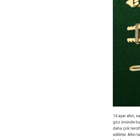
14 ayar altın, s
göz önünde bulu
daha çok tercih
edilirler. Altın