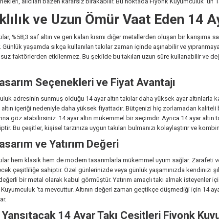
enekleri, alıcıları bazen kararsız bırakabilir. Bu noktada Fiyonk Kuyumculuk ‘un 14
klılık ve Uzun Ömür Vaat Eden 14 Ay
kılar, %58,3 saf altın ve geri kalan kısmı diğer metallerden oluşan bir karışıma sa
. Günlük yaşamda sıkça kullanılan takılar zaman içinde aşınabilir ve yıpranmaya
msuz faktörlerden etkilenmez. Bu şekilde bu takıları uzun süre kullanabilir ve d
asarım Seçenekleri ve Fiyat Avantajı
uk adresinin sunmuş olduğu 14 ayar altın takılar daha yüksek ayar altınlarla kar
f altın içeriği nedeniyle daha yüksek fiyattadır. Bütçenizi hiç zorlamadan kalitel
arına göz atabilirsiniz. 14 ayar altın mükemmel bir seçimdir. Ayrıca 14 ayar altın 
tir. Bu çeşitler, kişisel tarzınıza uygun takıları bulmanızı kolaylaştırır ve komb
asarım ve Yatırım Değeri
akılar hem klasik hem de modern tasarımlarla mükemmel uyum sağlar. Zarafeti ve şık
ek çeşitliliğe sahiptir. Özel günlerinizde veya günlük yaşamınızda kendinizi şı
değerli bir metal olarak kabul görmüştür. Yatırım amaçlı takı almak isteyenler iç
k Kuyumculuk ‘ta mevcuttur. Altının değeri zaman geçtikçe düşmediği için 14 aya
ar.
ı Yansıtacak 14 Ayar Takı Çeşitleri Fiyonk Ku