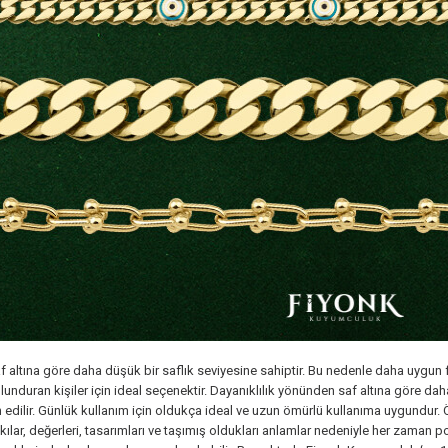
af altına göre daha düşük bir saflık seviyesine sahiptir. Bu nedenle daha uygun fiy
nduran kişiler için ideal seçenektir. Dayanıklılık yönünden saf altına göre daha 
 edilir. Günlük kullanım için oldukça ideal ve uzun ömürlü kullanıma uygundur. Öz
 takılar, değerleri, tasarımları ve taşımış oldukları anlamlar nedeniyle her zaman 