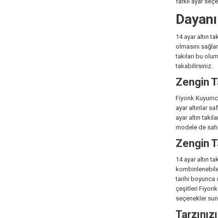
farklı ayar seç
Dayanı
14 ayar altın ta
olmasını sağlar
takıları bu olu
takabilirsiniz.
Zengin T
Fiyonk Kuyumcul
ayar altınlar sa
ayar altın takıl
modele de sahip
Zengin T
14 ayar altın t
kombinlenebilec
tarihi boyunca 
çeşitleri Fiyon
seçenekler sun
Tarzınız