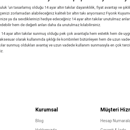
k ‘un tasarlamış olduğu 14 ayar altın takılar dayanıklılık, fiyat avantajı ve şıklık
çenizi zorlamadan alabileceğiniz kaliteli bir altın takı arıyorsanız Fiyonk Kuyumc
inize ya da sevdiklerinizi hediye edeceğiniz 14 ayar altın takılar unutulmaz anlar
ebilir hem de değerli anları daha da unutulmaz kılabilirsiniz.
a 14 ayar altın takılar sunmuş olduğu pek çok avantajla hem estetik hem de uyg
ksesuar olarak kullanımda şıklığı ile kombinleri bütünleyen hem de uzun vadede y
akılar sunmuş oldukları avantaj ve uzun vadede kullanım sunmasıyla en çok tercih 
iz.
Kurumsal
Müşteri Hiz
Blog
Hesap Numarala