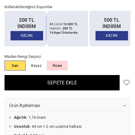
Kullanabileceğiniz Kuponlar
200 TL
500 TL
Alt Limit
10.000 TL
Alt Li
İNDİRİM
İNDİRİM
İndirim:
200 TL
İndiri
14 Ayar Ürünlerde
14 Aya
KAZAN
KAZAN
Maden Rengi Seçiniz
Sarı
Beyaz
Rose
SEPETE EKLE
Ürün Açıklaması
Ağırlık:
1,74 Gram
Uzunluk:
44 cm + 2 cm uzatma halkası