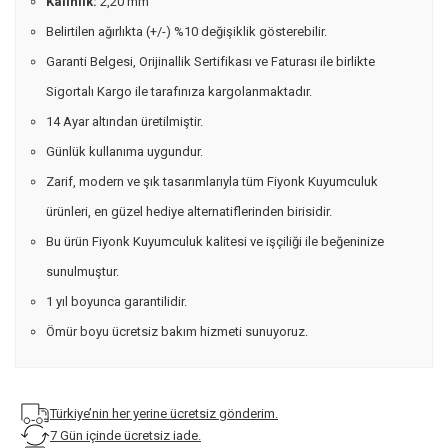
Kalınlık:
2,20 mm
Belirtilen ağırlıkta (+/-) %10 değişiklik gösterebilir.
Garanti Belgesi, Orijinallik Sertifikası ve Faturası ile birlikte
Sigortalı Kargo ile tarafınıza kargolanmaktadır.
14 Ayar altından üretilmiştir.
Günlük kullanıma uygundur.
Zarif, modern ve şık tasarımlarıyla tüm Fiyonk Kuyumculuk
ürünleri, en güzel hediye alternatiflerinden birisidir.
Bu ürün Fiyonk Kuyumculuk kalitesi ve işçiliği ile beğeninize
sunulmuştur.
1 yıl boyunca garantilidir.
Ömür boyu ücretsiz bakım hizmeti sunuyoruz.
Türkiye’nin her yerine ücretsiz gönderim.
7 Gün içinde ücretsiz iade.