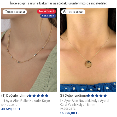
İncelediğiniz ürüne bakanlar aşağıdaki ürünlerimizi de incelediler.
Fırsat Ürünü
Hızlı
Teslimat
Hızlı
Teslimat
Çok Satan
(1) Değerlendirme
(3) Değerlendirme
14 Ayar Altın Roller Nazarlık Kolye
14 Ayar Altın Nazarlık Kolye Ayetel
Kürsi Yazılı Kolye 18 mm
54.400,00
TL
43.520,00
TL
19.906,25
TL
15.925,00
TL