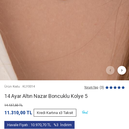
Ürün Kodu : KLY0014
(3)
Yorum Yap
14 Ayar Altın Nazar Boncuklu Kolye 5
14.137,50
TL
11.310,00
TL
Kredi Kartına x3 Taksit
Havale Fiyatı :
10.970,70
TL
%3
İndirim