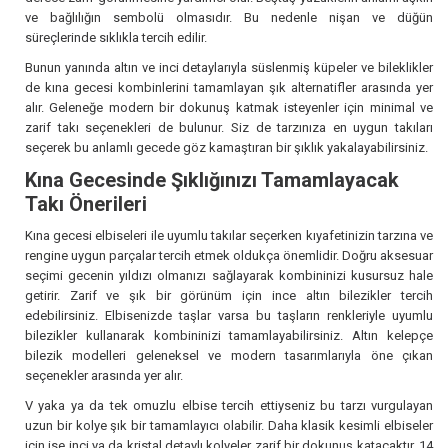
ve bağlılığın sembolü olmasıdır. Bu nedenle nişan ve düğün
süreçlerinde sıklıkla tercih edilir.
Bunun yanında altın ve inci detaylarıyla süslenmiş küpeler ve bileklikler
de kına gecesi kombinlerini tamamlayan şık alternatifler arasında yer
alır. Geleneğe modern bir dokunuş katmak isteyenler için minimal ve
zarif takı seçenekleri de bulunur. Siz de tarzınıza en uygun takıları
seçerek bu anlamlı gecede göz kamaştıran bir şıklık yakalayabilirsiniz.
Kına Gecesinde Şıklığınızı Tamamlayacak
Takı Önerileri
Kına gecesi elbiseleri ile uyumlu takılar seçerken kıyafetinizin tarzına ve
rengine uygun parçalar tercih etmek oldukça önemlidir. Doğru aksesuar
seçimi gecenin yıldızı olmanızı sağlayarak kombininizi kusursuz hale
getirir. Zarif ve şık bir görünüm için ince altın bilezikler tercih
edebilirsiniz. Elbisenizde taşlar varsa bu taşların renkleriyle uyumlu
bilezikler kullanarak kombininizi tamamlayabilirsiniz. Altın kelepçe
bilezik modelleri geleneksel ve modern tasarımlarıyla öne çıkan
seçenekler arasında yer alır.
V yaka ya da tek omuzlu elbise tercih ettiyseniz bu tarzı vurgulayan
uzun bir kolye şık bir tamamlayıcı olabilir. Daha klasik kesimli elbiseler
için ise inci ya da kristal detaylı kolyeler zarif bir dokunuş katacaktır. 14