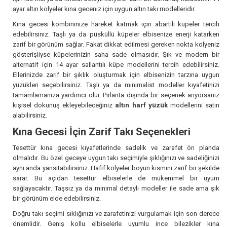
ayar altın kolyeler kına geceniz için uygun altın takı modelleridir.
Kına gecesi kombininize hareket katmak için abartılı küpeler tercih
edebilirsiniz. Taşlı ya da püsküllü küpeler elbisenize enerji katarken
zarif bir görünüm sağlar. Fakat dikkat edilmesi gereken nokta kolyeniz
gösterişliyse küpelerinizin saha sade olmasıdır. Şık ve modern bir
alternatif için 14 ayar sallantılı küpe modellerini tercih edebilirsiniz.
Ellerinizde zarif bir şıklık oluşturmak için elbisenizin tarzına uygun
yüzükleri seçebilirsiniz. Taşlı ya da minimalist modeller kıyafetinizi
tamamlamanıza yardımcı olur. Pırlanta dışında bir seçenek arıyorsanız
kişisel dokunuş ekleyebileceğiniz
altın harf yüzük
modellerini satın
alabilirsiniz.
Kına Gecesi İçin Zarif Takı Seçenekleri
Tesettür kına gecesi kıyafetlerinde sadelik ve zarafet ön planda
olmalıdır. Bu özel geceye uygun takı seçimiyle şıklığınızı ve sadeliğinizi
aynı anda yansıtabilirsiniz. Hafif kolyeler boyun kısmını zarif bir şekilde
sarar. Bu açıdan tesettür elbiselerle de mükemmel bir uyum
sağlayacaktır. Taşsız ya da minimal detaylı modeller ile sade ama şık
bir görünüm elde edebilirsiniz.
Doğru takı seçimi sıklığınızı ve zarafetinizi vurgulamak için son derece
önemlidir. Geniş kollu elbiselerle uyumlu ince bilezikler kına