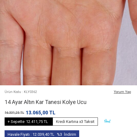
Ürün Kodu : KLY0362
Yorum Yap
14 Ayar Altın Kar Tanesi Kolye Ucu
13.065,00
TL
16.331,25
TL
+ Sepette
12.411,75 TL
Kredi Kartına x3 Taksit
Havale Fiyatı :
12.039,40
TL
%3
İndirim