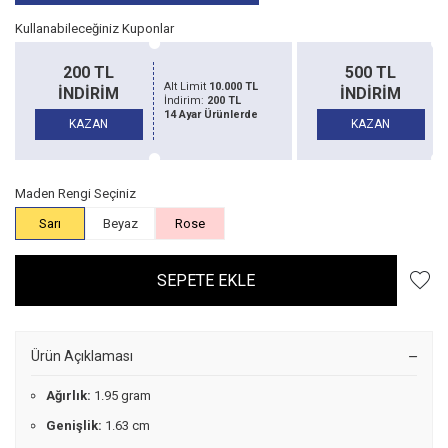
Kullanabileceğiniz Kuponlar
500 TL
1500 TL
Alt Limit
20.000 TL
İNDİRİM
İNDİRİM
İndirim:
500 TL
14 Ayar Ürünlerde
KAZAN
KAZAN
Maden Rengi Seçiniz
Sarı
Beyaz
Rose
SEPETE EKLE
Ürün Açıklaması
Ağırlık:
1.95 gram
Genişlik:
1.63 cm