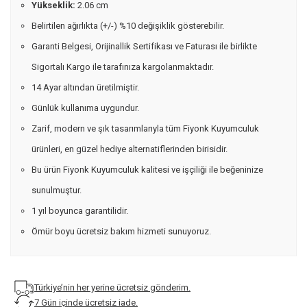
Yükseklik:
2.06 cm
Belirtilen ağırlıkta (+/-) %10 değişiklik gösterebilir.
Garanti Belgesi, Orijinallik Sertifikası ve Faturası ile birlikte
Sigortalı Kargo ile tarafınıza kargolanmaktadır.
14 Ayar altından üretilmiştir.
Günlük kullanıma uygundur.
Zarif, modern ve şık tasarımlarıyla tüm Fiyonk Kuyumculuk
ürünleri, en güzel hediye alternatiflerinden birisidir.
Bu ürün Fiyonk Kuyumculuk kalitesi ve işçiliği ile beğeninize
sunulmuştur.
1 yıl boyunca garantilidir.
Ömür boyu ücretsiz bakım hizmeti sunuyoruz.
Türkiye’nin her yerine ücretsiz gönderim.
7 Gün içinde ücretsiz iade.