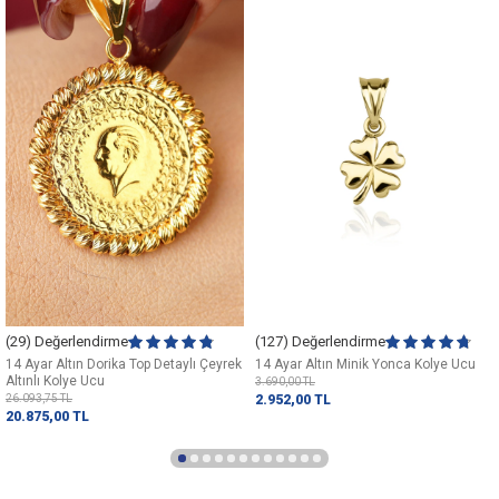
(29) Değerlendirme
(127) Değerlendirme
14 Ayar Altın Dorika Top Detaylı Çeyrek
14 Ayar Altın Minik Yonca Kolye Ucu
Altınlı Kolye Ucu
3.690,00
TL
26.093,75
TL
2.952,00
TL
20.875,00
TL