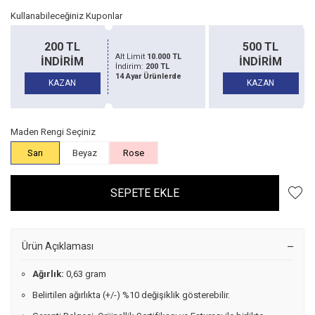
Kullanabileceğiniz Kuponlar
200 TL
500 TL
Alt Limit
10.000 TL
Al
İNDİRİM
İNDİRİM
İndirim:
200 TL
İn
14 Ayar Ürünlerde
14
KAZAN
KAZAN
Maden Rengi Seçiniz
Sarı
Beyaz
Rose
SEPETE EKLE
Ürün Açıklaması
Ağırlık:
0,63 gram
Belirtilen ağırlıkta (+/-) %10 değişiklik gösterebilir.