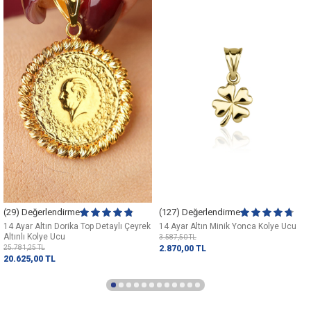
(29) Değerlendirme
(127) Değerlendirme
14 Ayar Altın Dorika Top Detaylı Çeyrek
14 Ayar Altın Minik Yonca Kolye Ucu
Altınlı Kolye Ucu
3.587,50
TL
25.781,25
TL
2.870,00
TL
20.625,00
TL