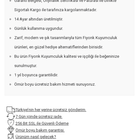
Garanti Belgesi, Orijinallik Sertifikası ve Faturası ile birlikte
Sigortalı Kargo ile tarafınıza kargolanmaktadır.
14 Ayar altından üretilmiştir.
Günlük kullanıma uygundur.
Zarif, modern ve şık tasarımlarıyla tüm Fiyonk Kuyumculuk
ürünleri, en güzel hediye alternatiflerinden birisidir.
Bu ürün Fiyonk Kuyumculuk kalitesi ve işçiliği ile beğeninize
sunulmuştur.
1 yıl boyunca garantilidir.
Ömür boyu ücretsiz bakım hizmeti sunuyoruz.
Türkiye’nin her yerine ücretsiz gönderim.
7 Gün içinde ücretsiz iade.
256 Bit SSL ile Güvenli Ödeme
Ömür boyu bakım garantisi.
Ürünüm nasıl gelecek?