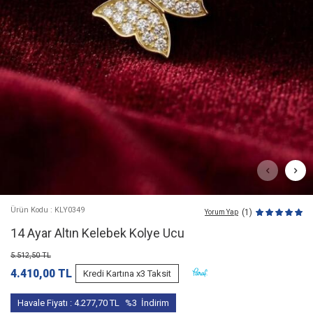
Ürün Kodu : KLY0349
(1)
Yorum Yap
14 Ayar Altın Kelebek Kolye Ucu
5.512,50
TL
4.410,00
TL
Kredi Kartına x3 Taksit
Havale Fiyatı :
4.277,70
TL
%3
İndirim