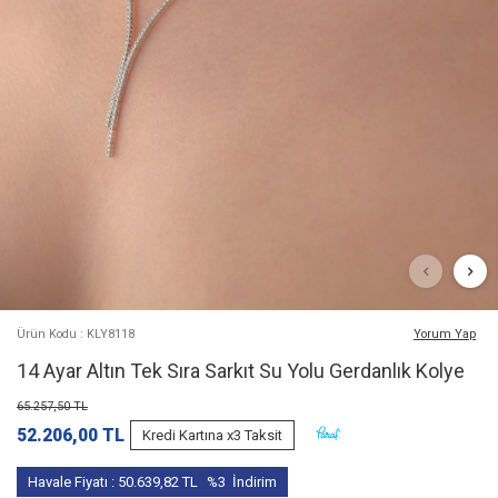
Ürün Kodu : KLY8118
Yorum Yap
14 Ayar Altın Tek Sıra Sarkıt Su Yolu Gerdanlık Kolye
65.257,50
TL
52.206,00
TL
Kredi Kartına x3 Taksit
Havale Fiyatı :
50.639,82
TL
%3
İndirim