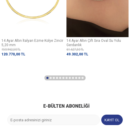
14 Ayar Altın İtalyan Ezme Kolye Zincir
14 Ayar Altın Çift Sıra Oval Su Yolu
5,20 mm
Gerdanlık
150.962,50
TL
61.627,50
TL
120.770,00
TL
49.302,00
TL
E-BÜLTEN ABONELIĞI
KAYIT OL