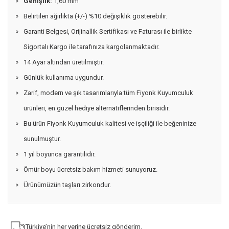
Genişlik:
1,60 mm
Belirtilen ağırlıkta (+/-) %10 değişiklik gösterebilir.
Garanti Belgesi, Orijinallik Sertifikası ve Faturası ile birlikte
Sigortalı Kargo ile tarafınıza kargolanmaktadır.
14 Ayar altından üretilmiştir.
Günlük kullanıma uygundur.
Zarif, modern ve şık tasarımlarıyla tüm Fiyonk Kuyumculuk
ürünleri, en güzel hediye alternatiflerinden birisidir.
Bu ürün Fiyonk Kuyumculuk kalitesi ve işçiliği ile beğeninize
sunulmuştur.
1 yıl boyunca garantilidir.
Ömür boyu ücretsiz bakım hizmeti sunuyoruz.
Ürünümüzün taşları zirkondur.
Türkiye’nin her yerine ücretsiz gönderim.