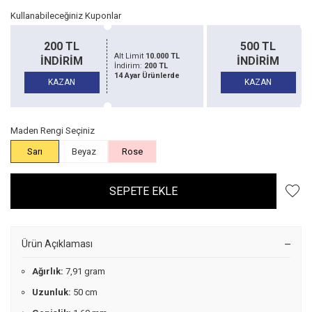
Kullanabileceğiniz Kuponlar
500 TL
1500 TL
Alt Limit
20.000 TL
İNDİRİM
İNDİRİM
İndirim:
500 TL
14 Ayar Ürünlerde
KAZAN
KAZAN
Maden Rengi Seçiniz
Sarı
Beyaz
Rose
SEPETE EKLE
Ürün Açıklaması
Ağırlık:
7,91 gram
Uzunluk:
50 cm