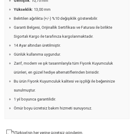
Genişlik:
10,75 mm
Yükseklik:
13,00 mm
Belirtilen ağırlıkta (+/-) %10 değişiklik gösterebilir.
Garanti Belgesi, Orijinallik Sertifikası ve Faturası ile birlikte
Sigortalı Kargo ile tarafınıza kargolanmaktadır.
14 Ayar altından üretilmiştir.
Günlük kullanıma uygundur.
Zarif, modern ve şık tasarımlarıyla tüm Fiyonk Kuyumculuk
ürünleri, en güzel hediye alternatiflerinden birisidir.
Bu ürün Fiyonk Kuyumculuk kalitesi ve işçiliği ile beğeninize
sunulmuştur.
1 yıl boyunca garantilidir.
Ömür boyu ücretsiz bakım hizmeti sunuyoruz.
Türkiye’nin her yerine ücretsiz gönderim.