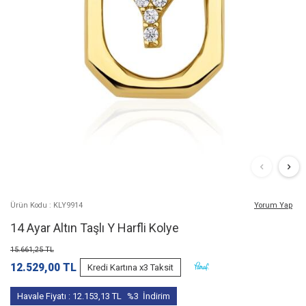
Ürün Kodu : KLY9914
Yorum Yap
14 Ayar Altın Taşlı Y Harfli Kolye
15.661,25
TL
12.529,00
TL
Kredi Kartına x3 Taksit
Havale Fiyatı :
12.153,13
TL
%3
İndirim