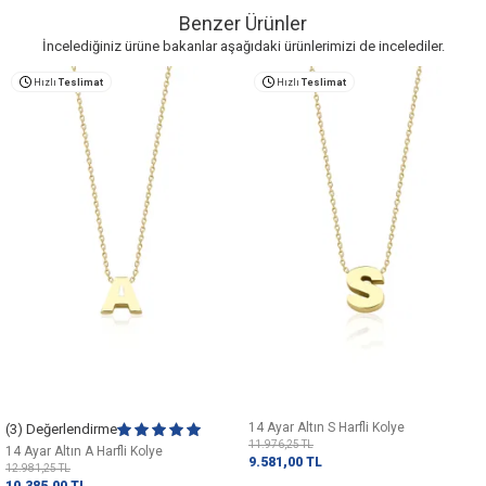
Benzer Ürünler
İncelediğiniz ürüne bakanlar aşağıdaki ürünlerimizi de incelediler.
Hızlı
Teslimat
Hızlı
Teslimat
14 Ayar Altın S Harfli Kolye
(3) Değerlendirme
11.976,25
TL
14 Ayar Altın A Harfli Kolye
9.581,00
TL
12.981,25
TL