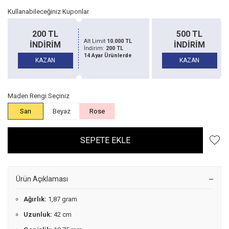
Kullanabileceğiniz Kuponlar
200 TL
500 TL
Alt Limit
10.000 TL
İNDİRİM
İNDİRİM
İndirim:
200 TL
14 Ayar Ürünlerde
KAZAN
KAZAN
Maden Rengi Seçiniz
Sarı
Beyaz
Rose
SEPETE EKLE
Ürün Açıklaması
Ağırlık:
1,87 gram
Uzunluk:
42 cm