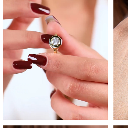
100 
İNDİ
KAZ