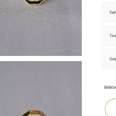
Sah
Tes
Öde
Birlikt