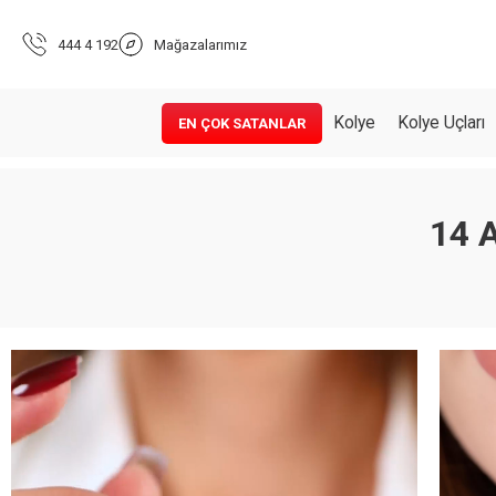
444 4 192
Mağazalarımız
Kolye
Kolye Uçları
EN ÇOK SATANLAR
14 A