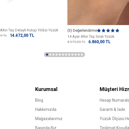
Altın Taş Detaylı Kutup Yıldızı Yüzük
(3) Değerlendirme
14.472,00
TL
00
TL
14 Ayar Altın Taş Sıralı Yüzük
6.860,00
TL
8.575,00
TL
Kurumsal
Müşteri Hiz
Blog
Hesap Numarala
Hakkımızda
Garanti & İade
Mağazalarımız
Yüzük Ölçüsü 
Basında Biz
Teslimat Koşulla