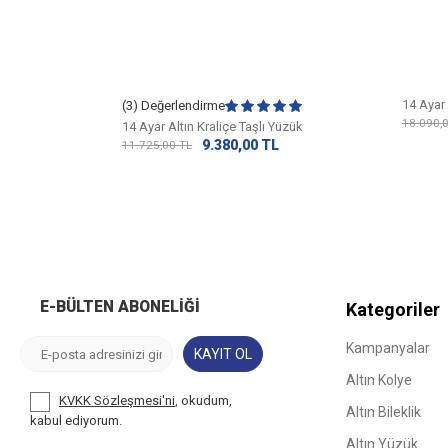
14 Ayar 
(3) Değerlendirme
18.090,
ıldız Yüzük
14 Ayar Altın Kraliçe Taşlı Yüzük
L
9.380,00
TL
11.725,00
TL
E-BÜLTEN ABONELIĞI
Kategoriler
Kampanyalar
KAYIT OL
Altın Kolye
KVKK Sözleşmesi'ni
, okudum,
Altın Bileklik
kabul ediyorum.
Altın Yüzük