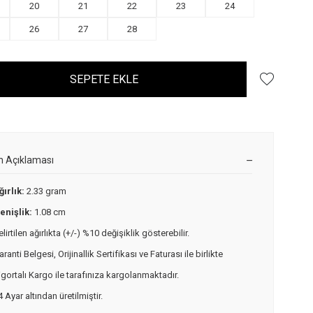
20
21
22
23
24
26
27
28
SEPETE EKLE
n Açıklaması
ğırlık:
2.33 gram
enişlik:
1.08 cm
elirtilen ağırlıkta (+/-) %10 değişiklik gösterebilir.
aranti Belgesi, Orijinallik Sertifikası ve Faturası ile birlikte
igortalı Kargo ile tarafınıza kargolanmaktadır.
4 Ayar altından üretilmiştir.