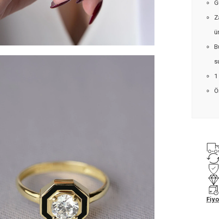
G
Z
ü
B
s
1
Ö
Fiyo