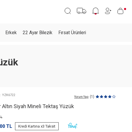
Erkek
22 Ayar Bilezik
Fırsat Ürünleri
Yüzük
 : YZK6722
(1)
Yorum Yap
 Altın Siyah Mineli Tektaş Yüzük
L
,00
TL
Kredi Kartına x3 Taksit