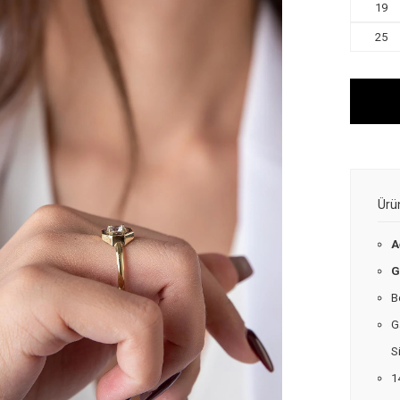
19
25
Ürü
A
G
B
G
S
1