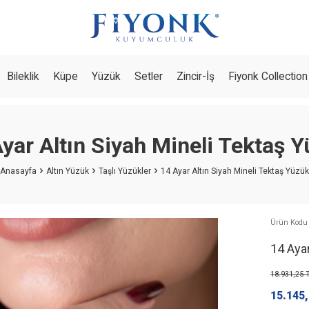
Bileklik
Küpe
Yüzük
Setler
Zincir-İş
Fiyonk Collection
yar Altın Siyah Mineli Tektaş 
Anasayfa
Altın Yüzük
Taşlı Yüzükler
14 Ayar Altın Siyah Mineli Tektaş Yüzük
Ürün Kodu
14 Ayar
18.931,25
T
15.145