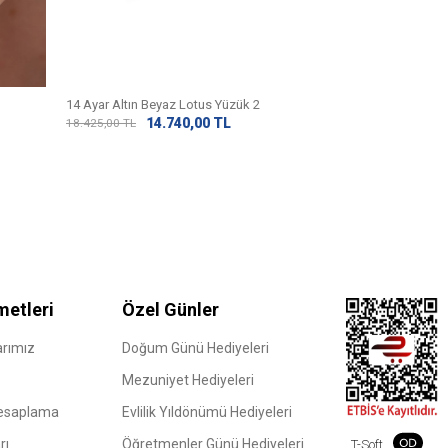
14 Ayar Altın Beyaz Lotus Yüzük 2
(2) Değerlendirm
14.740,00
TL
18.425,00
TL
14 Ayar Altın Gün
7.73
9.673,13
TL
metleri
Özel Günler
rımız
Doğum Günü Hediyeleri
Mezuniyet Hediyeleri
Hesaplama
Evlilik Yıldönümü Hediyeleri
rı
Öğretmenler Günü Hediyeleri
T-Soft