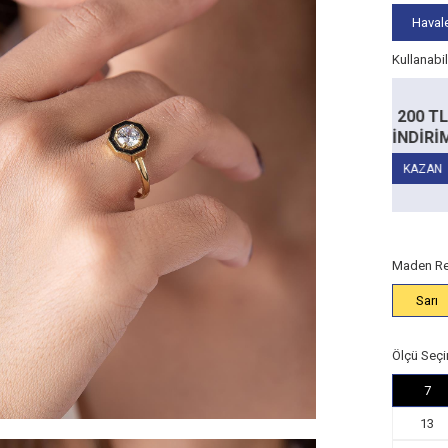
Havale
Kullanabi
Alt Limit
5.000
Alt Limit
TL
200 TL
50
TL
10.000 TL
RİM
İNDİRİM
İND
İndirim:
100
İndirim:
200
TL
TL
14 Ayar
14 Ayar
AN
KAZAN
KA
Ürünlerde
Ürünlerde
Maden Re
Sarı
Ölçü Seçi
7
13