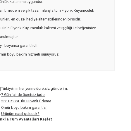
ünlük kullanıma uygundur.
arif, modern ve şık tasarımlarıyla tüm Fiyonk Kuyumculuk
rünleri, en güzel hediye alternatiflerinden birisidir.
u ürün Fiyonk Kuyumculuk kalitesi ve işçiliği ile beğeninize
unulmuştur.
 yıl boyunca garantilidir.
mür boyu bakım hizmeti sunuyoruz.
Türkiye’nin her yerine ücretsiz gönderim.
7 Gün içinde ücretsiz iade.
256 Bit SSL ile Güvenli Ödeme
Ömür boyu bakım garantisi.
Ürünüm nasıl gelecek?
nk’la Tüm Avantajları Keşfet