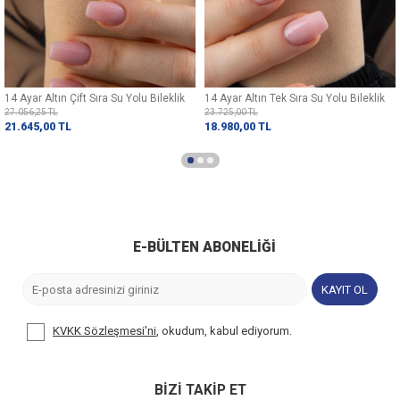
14 Ayar Altın Çift Sıra Su Yolu Bileklik
14 Ayar Altın Tek Sıra Su Yolu Bileklik
27.056,25
TL
23.725,00
TL
21.645,00
TL
18.980,00
TL
E-BÜLTEN ABONELIĞI
KAYIT OL
KVKK Sözleşmesi'ni
, okudum, kabul ediyorum.
BİZİ TAKİP ET