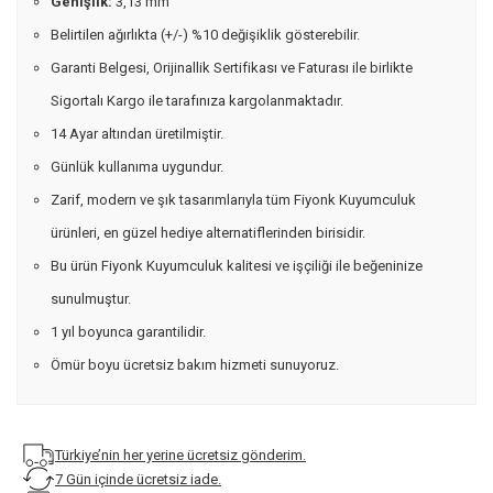
Genişlik:
3,13 mm
Belirtilen ağırlıkta (+/-) %10 değişiklik gösterebilir.
Garanti Belgesi, Orijinallik Sertifikası ve Faturası ile birlikte
Sigortalı Kargo ile tarafınıza kargolanmaktadır.
14 Ayar altından üretilmiştir.
Günlük kullanıma uygundur.
Zarif, modern ve şık tasarımlarıyla tüm Fiyonk Kuyumculuk
ürünleri, en güzel hediye alternatiflerinden birisidir.
Bu ürün Fiyonk Kuyumculuk kalitesi ve işçiliği ile beğeninize
sunulmuştur.
1 yıl boyunca garantilidir.
Ömür boyu ücretsiz bakım hizmeti sunuyoruz.
Türkiye’nin her yerine ücretsiz gönderim.
7 Gün içinde ücretsiz iade.