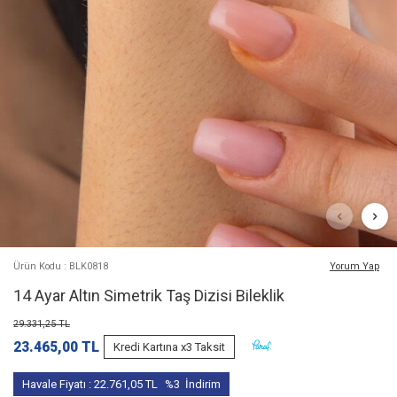
Ürün Kodu : BLK0818
Yorum Yap
14 Ayar Altın Simetrik Taş Dizisi Bileklik
29.331,25
TL
23.465,00
TL
Kredi Kartına x3 Taksit
Havale Fiyatı :
22.761,05
TL
%3
İndirim