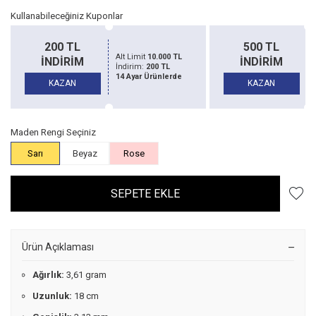
Kullanabileceğiniz Kuponlar
200 TL
500 TL
Alt Limit
10.000 TL
İNDİRİM
İNDİRİM
İndirim:
200 TL
14 Ayar Ürünlerde
KAZAN
KAZAN
Maden Rengi Seçiniz
Sarı
Beyaz
Rose
SEPETE EKLE
Ürün Açıklaması
Ağırlık:
3,61 gram
Uzunluk:
18 cm