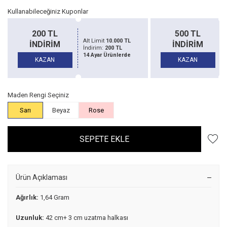
Kullanabileceğiniz Kuponlar
200 TL
500 TL
Alt Limit
10.000 TL
İNDİRİM
İNDİRİM
İndirim:
200 TL
14 Ayar Ürünlerde
KAZAN
KAZAN
Maden Rengi Seçiniz
Sarı
Beyaz
Rose
SEPETE EKLE
Ürün Açıklaması
Ağırlık:
1,64 Gram
Uzunluk:
42 cm+ 3 cm uzatma halkası