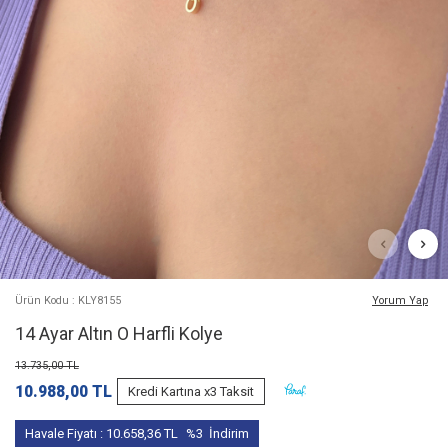
Ürün Kodu : KLY8155
Yorum Yap
14 Ayar Altın O Harfli Kolye
13.735,00
TL
10.988,00
TL
Kredi Kartına x3 Taksit
Havale Fiyatı :
10.658,36
TL
%3
İndirim