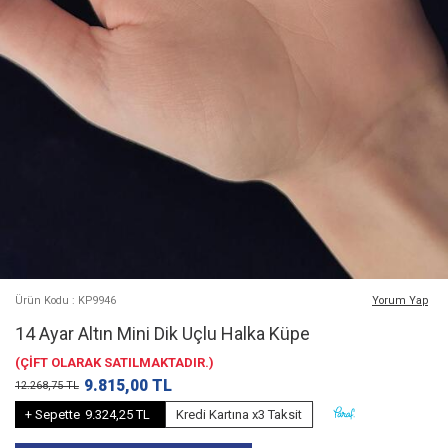
Ürün Kodu : KP9946
Yorum Yap
14 Ayar Altın Mini Dik Uçlu Halka Küpe
(ÇİFT OLARAK SATILMAKTADIR.)
9.815,00
TL
12.268,75
TL
+ Sepette
9.324,25 TL
Kredi Kartına x3 Taksit