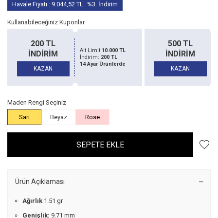
Havale Fiyatı :
9.044,52
TL
%3
İndirim
Kullanabileceğiniz Kuponlar
500 TL
150
10.000 TL
Alt Limit
20.000 TL
İNDİRİM
İND
200 TL
İndirim:
500 TL
Ürünlerde
14 Ayar Ürünlerde
KAZAN
KAZ
Maden Rengi Seçiniz
Sarı
Beyaz
Rose
SEPETE EKLE
Ürün Açıklaması
Ağırlık
1.51 gr
Genişlik:
9.71 mm