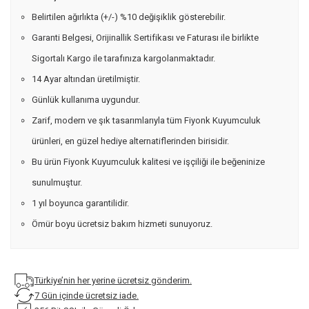
Belirtilen ağırlıkta (+/-) %10 değişiklik gösterebilir.
Garanti Belgesi, Orijinallik Sertifikası ve Faturası ile birlikte
Sigortalı Kargo ile tarafınıza kargolanmaktadır.
14 Ayar altından üretilmiştir.
Günlük kullanıma uygundur.
Zarif, modern ve şık tasarımlarıyla tüm Fiyonk Kuyumculuk
ürünleri, en güzel hediye alternatiflerinden birisidir.
Bu ürün Fiyonk Kuyumculuk kalitesi ve işçiliği ile beğeninize
sunulmuştur.
1 yıl boyunca garantilidir.
Ömür boyu ücretsiz bakım hizmeti sunuyoruz.
Türkiye’nin her yerine ücretsiz gönderim.
7 Gün içinde ücretsiz iade.