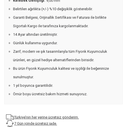
Kelebek Genişliği:
9,00 mm
Belirtilen ağırlıkta (+/-) %10 değişiklik gösterebilir.
Garanti Belgesi, Orijinallik Sertifikası ve Faturası ile birlikte
Sigortalı Kargo ile tarafınıza kargolanmaktadır.
14 Ayar altından üretilmiştir.
Günlük kullanıma uygundur.
Zarif, modern ve şık tasarımlarıyla tüm Fiyonk Kuyumculuk
ürünleri, en güzel hediye alternatiflerinden birisidir.
Bu ürün Fiyonk Kuyumculuk kalitesi ve işçiliği ile beğeninize
sunulmuştur.
1 yıl boyunca garantilidir.
Ömür boyu ücretsiz bakım hizmeti sunuyoruz.
Türkiye’nin her yerine ücretsiz gönderim.
7 Gün içinde ücretsiz iade.