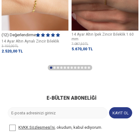
14 Ayar Altın İpek Zincir Bileklik 1.60
(12) Değerlendirme
mm
14 Ayar Altın Aynalı Zincir Bileklik
7.087,50
TL
3.150,00
TL
5.670,00
TL
2.520,00
TL
E-BÜLTEN ABONELIĞI
KAYIT OL
KVKK Sözleşmesi'ni
, okudum, kabul ediyorum.