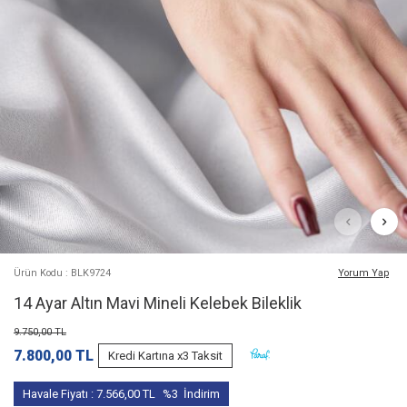
Ürün Kodu : BLK9724
Yorum Yap
14 Ayar Altın Mavi Mineli Kelebek Bileklik
9.750,00
TL
7.800,00
TL
Kredi Kartına x3 Taksit
Havale Fiyatı :
7.566,00
TL
%3
İndirim