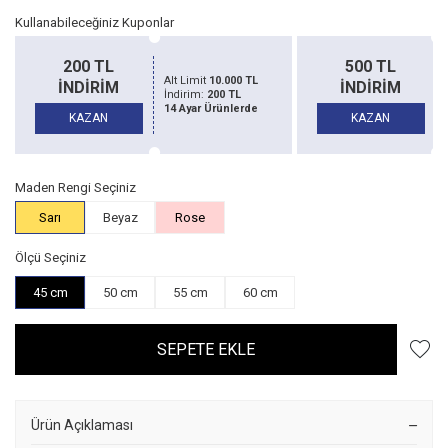
Kullanabileceğiniz Kuponlar
500 TL
1500 TL
Alt Limit
20.000 TL
İNDİRİM
İNDİRİM
İndirim:
500 TL
14 Ayar Ürünlerde
KAZAN
KAZAN
Maden Rengi Seçiniz
Sarı
Beyaz
Rose
Ölçü Seçiniz
45 cm
50 cm
55 cm
60 cm
SEPETE EKLE
Ürün Açıklaması