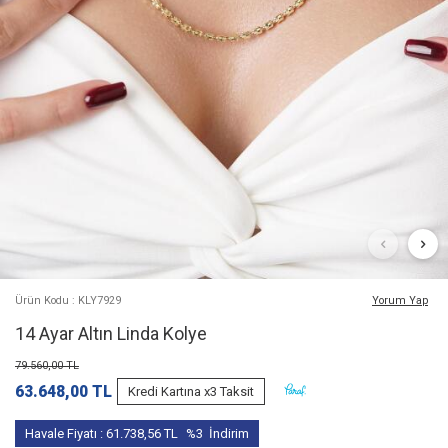
Ürün Kodu : KLY7929
Yorum Yap
14 Ayar Altın Linda Kolye
79.560,00
TL
63.648,00
TL
Kredi Kartına x3 Taksit
Havale Fiyatı :
61.738,56
TL
%3
İndirim