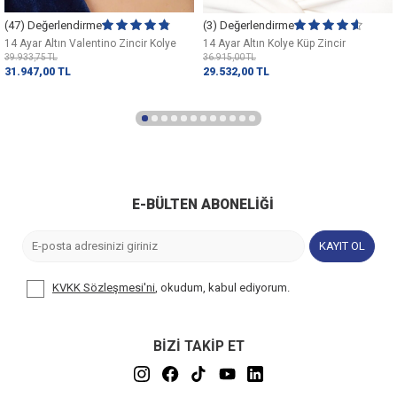
(47) Değerlendirme
(3) Değerlendirme
14 Ayar Altın Valentino Zincir Kolye
14 Ayar Altın Kolye Küp Zincir
39.933,75
TL
36.915,00
TL
31.947,00
TL
29.532,00
TL
E-BÜLTEN ABONELIĞI
KAYIT OL
KVKK Sözleşmesi'ni
, okudum, kabul ediyorum.
BİZİ TAKİP ET