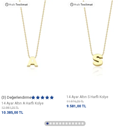
Hızlı
Teslimat
Hızlı
Teslimat
14 Ayar Altın S Harfli Kolye
(3) Değerlendirme
11.976,25
TL
14 Ayar Altın A Harfli Kolye
9.581,00
TL
12.981,25
TL
10.385,00
TL