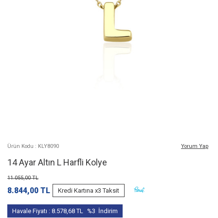
Ürün Kodu : KLY8090
Yorum Yap
14 Ayar Altın L Harfli Kolye
11.055,00
TL
8.844,00
TL
Kredi Kartına x3 Taksit
Havale Fiyatı :
8.578,68
TL
%3
İndirim