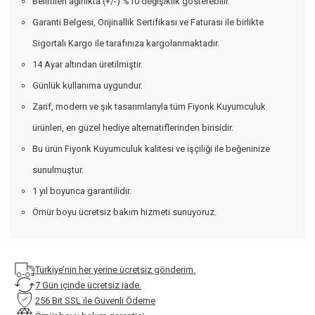
Belirtilen ağırlıkta (+/-) %10 değişiklik gösterebilir.
Garanti Belgesi, Orijinallik Sertifikası ve Faturası ile birlikte
Sigortalı Kargo ile tarafınıza kargolanmaktadır.
14 Ayar altından üretilmiştir.
Günlük kullanıma uygundur.
Zarif, modern ve şık tasarımlarıyla tüm Fiyonk Kuyumculuk
ürünleri, en güzel hediye alternatiflerinden birisidir.
Bu ürün Fiyonk Kuyumculuk kalitesi ve işçiliği ile beğeninize
sunulmuştur.
1 yıl boyunca garantilidir.
Ömür boyu ücretsiz bakım hizmeti sunuyoruz.
Türkiye’nin her yerine ücretsiz gönderim.
7 Gün içinde ücretsiz iade.
256 Bit SSL ile Güvenli Ödeme