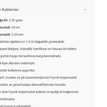
n Açıklaması
ğırlık:
2.53 gram
zunluk:
20 cm
enişlik:
2.35 mm
elirtilen ağırlıkta (+/-) %10 değişiklik gösterebilir.
aranti Belgesi, Orijinallik Sertifikası ve Faturası ile birlikte
igortalı Kargo ile tarafınıza kargolanmaktadır.
4 Ayar altından üretilmiştir.
ünlük kullanıma uygundur.
arif, modern ve şık tasarımlarıyla tüm Fiyonk Kuyumculuk
rünleri, en güzel hediye alternatiflerinden birisidir.
u ürün Fiyonk Kuyumculuk kalitesi ve işçiliği ile beğeninize
unulmuştur.
 yıl boyunca garantilidir.