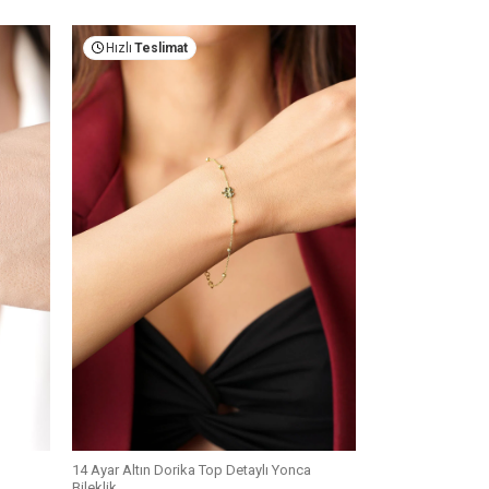
Hızlı
Teslimat
Hızlı
Teslima
14 Ayar Altın Dorika Top Detaylı Yonca
(2) Değerlendirm
Bileklik