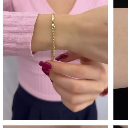
100 
İNDİ
KAZ