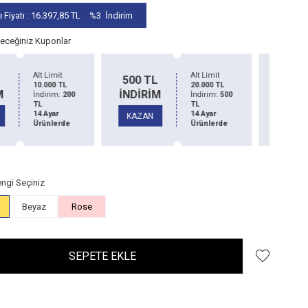
 Fiyatı :
16.397,85
TL
%3
İndirim
leceğiniz Kuponlar
Alt Limit
Alt Limit
1
0 TL
1500 TL
20.000 TL
50.000 TL
İRİM
İNDİRİM
İndirim:
500
İndirim:
1500
TL
TL
İN
14 Ayar
14 Ayar
ZAN
KAZAN
Ürünlerde
Ürünlerde
K
ngi Seçiniz
Beyaz
Rose
SEPETE EKLE