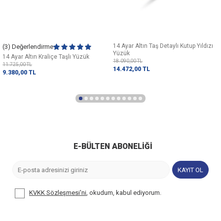
14 Ayar Altın Taş Detaylı Kutup Yıldızı
(3) Değerlendirme
Yüzük
14 Ayar Altın Kraliçe Taşlı Yüzük
18.090,00
TL
11.725,00
TL
14.472,00
TL
9.380,00
TL
E-BÜLTEN ABONELIĞI
KAYIT OL
KVKK Sözleşmesi'ni
, okudum, kabul ediyorum.