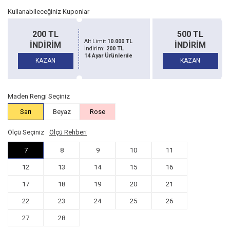
Kullanabileceğiniz Kuponlar
200 TL
500 TL
Alt Limit
10.000 TL
Alt Limit
20.
İNDİRİM
İNDİRİM
İndirim:
200 TL
İndirim:
500
14 Ayar Ürünlerde
14 Ayar Ürü
KAZAN
KAZAN
Maden Rengi Seçiniz
Sarı
Beyaz
Rose
Ölçü Seçiniz
Ölçü Rehberi
7
8
9
10
11
12
13
14
15
16
17
18
19
20
21
22
23
24
25
26
27
28