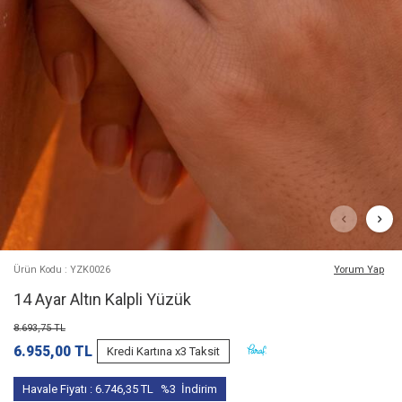
Ürün Kodu : YZK0026
Yorum Yap
14 Ayar Altın Kalpli Yüzük
8.693,75
TL
6.955,00
TL
Kredi Kartına x3 Taksit
Havale Fiyatı :
6.746,35
TL
%3
İndirim