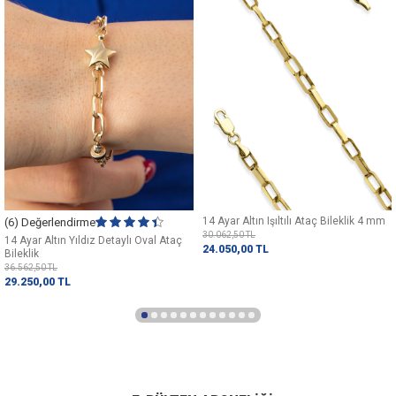
14 Ayar Altın Işıltılı Ataç Bileklik 4 mm
(6) Değerlendirme
30.062,50
TL
14 Ayar Altın Yıldız Detaylı Oval Ataç
24.050,00
TL
Bileklik
36.562,50
TL
29.250,00
TL