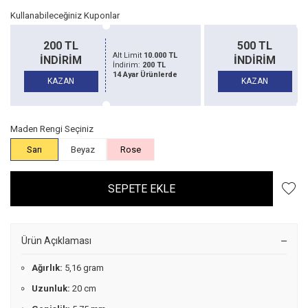
Kullanabileceğiniz Kuponlar
200 TL
500 TL
Alt Limit
10.000 TL
İNDİRİM
İNDİRİM
İndirim:
200 TL
14 Ayar Ürünlerde
KAZAN
KAZAN
Maden Rengi Seçiniz
Sarı
Beyaz
Rose
SEPETE EKLE
Ürün Açıklaması
Ağırlık:
5,16 gram
Uzunluk:
20 cm