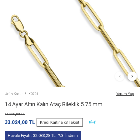
Ürün Kodu : BLK0794
Yorum Yap
14 Ayar Altın Kalın Ataç Bileklik 5.75 mm
41.280,00
TL
33.024,00
TL
Kredi Kartına x3 Taksit
Havale Fiyatı :
32.033,28
TL
%3
İndirim