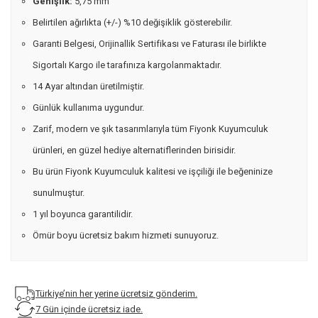
Genişlik:
5,75 mm
Belirtilen ağırlıkta (+/-) %10 değişiklik gösterebilir.
Garanti Belgesi, Orijinallik Sertifikası ve Faturası ile birlikte
Sigortalı Kargo ile tarafınıza kargolanmaktadır.
14 Ayar altından üretilmiştir.
Günlük kullanıma uygundur.
Zarif, modern ve şık tasarımlarıyla tüm Fiyonk Kuyumculuk
ürünleri, en güzel hediye alternatiflerinden birisidir.
Bu ürün Fiyonk Kuyumculuk kalitesi ve işçiliği ile beğeninize
sunulmuştur.
1 yıl boyunca garantilidir.
Ömür boyu ücretsiz bakım hizmeti sunuyoruz.
Türkiye’nin her yerine ücretsiz gönderim.
7 Gün içinde ücretsiz iade.