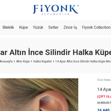
Bileklik
Küpe
Yüzük
Setler
Zincir-İş
Fiyonk Collection
ar Altın İnce Silindir Halka Küp
Anasayfa
Altın Küpe
Halka Küpeler
14 Ayar Altın İnce Silindir Halka Küpe Min
Ürün Kodu
14 Ayar
(ÇİFT O
20.800,00
T
16.640