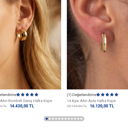
erlendirme
(1) Değerlendirme
 Altın Bombeli Geniş Halka Küpe
14 Ayar Altın Ajda Halka Küpe
14.430,00
TL
16.120,00
TL
50
TL
20.150,00
TL