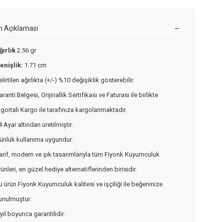
n Açıklaması
ğırlık
2.56 gr
enişlik:
1.71 cm
elirtilen ağırlıkta (+/-) %10 değişiklik gösterebilir.
aranti Belgesi, Orijinallik Sertifikası ve Faturası ile birlikte
igortalı Kargo ile tarafınıza kargolanmaktadır.
4 Ayar altından üretilmiştir.
ünlük kullanıma uygundur.
arif, modern ve şık tasarımlarıyla tüm Fiyonk Kuyumculuk
rünleri, en güzel hediye alternatiflerinden birisidir.
u ürün Fiyonk Kuyumculuk kalitesi ve işçiliği ile beğeninize
unulmuştur.
 yıl boyunca garantilidir.