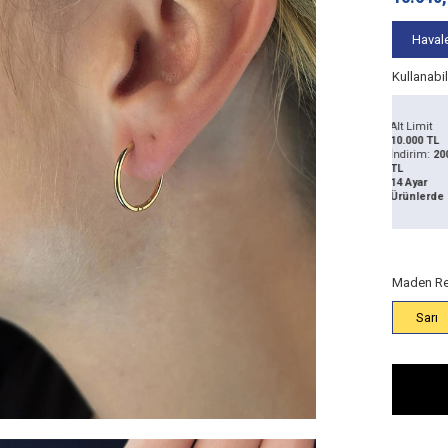
Havale
Kullanabi
Alt Limit
5.000
Alt Limit
TL
200 TL
50
TL
10.000 TL
RİM
İNDİRİM
İND
İndirim:
100
İndirim:
200
TL
TL
14 Ayar
14 Ayar
AN
KAZAN
KA
Ürünlerde
Ürünlerde
Maden Re
Sarı