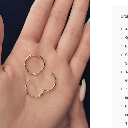
Ürü
A
G
B
G
S
1
G
Z
ü
B
s
1