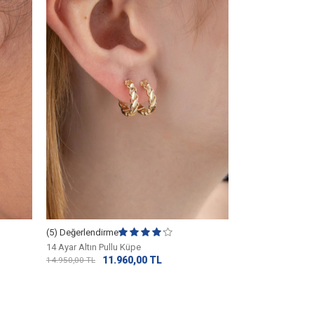
14 Ayar Altın Sili
(5) Değerlendirme
16.
20.312,50
TL
14 Ayar Altın Pullu Küpe
11.960,00
TL
14.950,00
TL