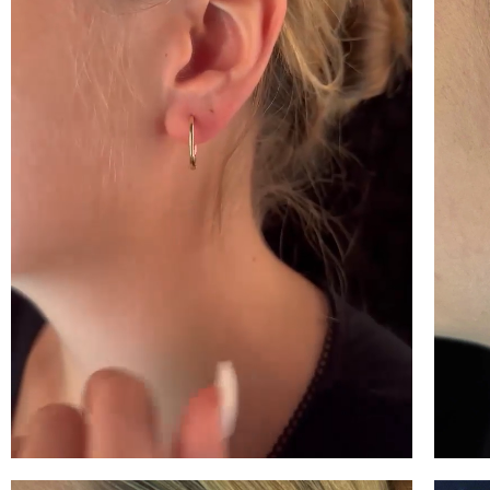
100 
İNDİ
KAZ