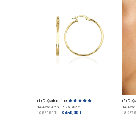
(1) Değerlendirme
(5) Değ
a Küpe 10
14 Ayar Altın Halka Küpe
14 Ayar
8.450,00
TL
10.562,50
TL
18.037,