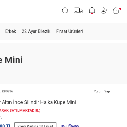
Erkek
22 Ayar Bilezik
Fırsat Ürünleri
e Mini
i
 : KP9936
Yorum Yap
 Altın İnce Silindir Halka Küpe Mini
LARAK SATILMAKTADIR.)
L
,00
TL
Kredi Kartına x3 Taksit