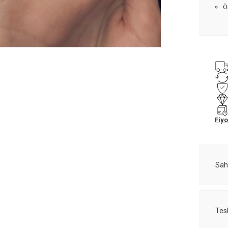
Ö
Fiyo
Sah
Tes