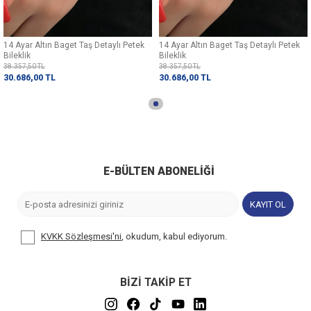
14 Ayar Altın Baget Taş Detaylı Petek
14 Ayar Altın Baget Taş Detaylı Petek
Bileklik
Bileklik
38.357,50
TL
38.357,50
TL
30.686,00
TL
30.686,00
TL
E-BÜLTEN ABONELIĞI
KAYIT OL
KVKK Sözleşmesi'ni
, okudum, kabul ediyorum.
BİZİ TAKİP ET