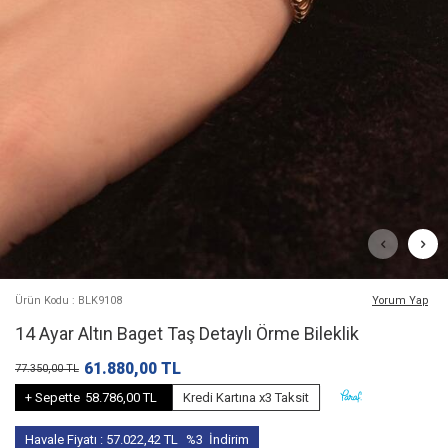
Ürün Kodu : BLK9108
Yorum Yap
14 Ayar Altın Baget Taş Detaylı Örme Bileklik
61.880,00
TL
77.350,00
TL
+ Sepette
58.786,00 TL
Kredi Kartına x3 Taksit
Havale Fiyatı :
57.022,42
TL
%3
İndirim