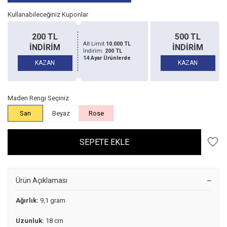
Kullanabileceğiniz Kuponlar
200 TL
500 TL
Alt Limit
10.000 TL
İNDİRİM
İNDİRİM
İndirim:
200 TL
14 Ayar Ürünlerde
KAZAN
KAZAN
Maden Rengi Seçiniz
Sarı
Beyaz
Rose
SEPETE EKLE
Ürün Açıklaması
Ağırlık:
9,1 gram
Uzunluk:
18 cm