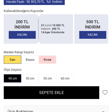
Havale Fiyatı :
92.935,70
TL
%3
İndirim
Kullanabileceğiniz Kuponlar
500 TL
1500 TL
Alt Limit
20.000 TL
İNDİRİM
İNDİRİM
İndirim:
500 TL
14 Ayar Ürünlerde
KAZAN
KAZAN
Maden Rengi Seçiniz
Sarı
Beyaz
Rose
Ölçü Seçiniz
45 cm
50 cm
55 cm
60 cm
SEPETE EKLE
Ürün Açıklaması