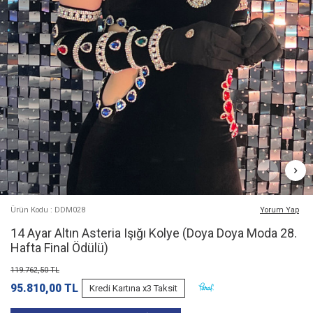
Ürün Kodu : DDM028
Yorum Yap
14 Ayar Altın Asteria Işığı Kolye (Doya Doya Moda 28.
Hafta Final Ödülü)
119.762,50
TL
95.810,00
TL
Kredi Kartına x3 Taksit