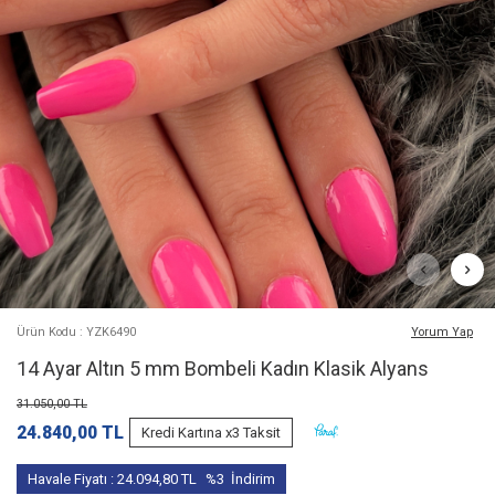
Ürün Kodu : YZK6490
Yorum Yap
14 Ayar Altın 5 mm Bombeli Kadın Klasik Alyans
31.050,00
TL
24.840,00
TL
Kredi Kartına x3 Taksit
Havale Fiyatı :
24.094,80
TL
%3
İndirim