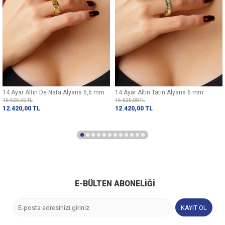
14 Ayar Altın De Nata Alyans 6,6 mm
14 Ayar Altın Tatin Alyans 6 mm
15.525,00
TL
15.525,00
TL
12.420,00
TL
12.420,00
TL
E-BÜLTEN ABONELIĞI
KAYIT OL