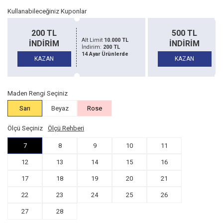
Kullanabileceğiniz Kuponlar
500 TL
1500 TL
Alt Limit
20.000 TL
İNDİRİM
İNDİRİM
İndirim:
500 TL
14 Ayar Ürünlerde
KAZAN
KAZAN
Maden Rengi Seçiniz
Sarı
Beyaz
Rose
Ölçü Seçiniz
Ölçü Rehberi
7
8
9
10
11
12
13
14
15
16
17
18
19
20
21
22
23
24
25
26
27
28