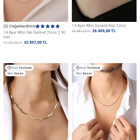
14 Ayar Altın Desenli Küp Zincir
(3) Değerlendirme
26.465,00
TL
33.081,25
TL
14 Ayar Altın Sıkı Gurmet Zincir 2.90
mm
32.897,00
TL
41.121,25
TL
Hızlı
Teslimat
Hızlı
Teslimat
Yeni
Sezon
Yeni
Sezon