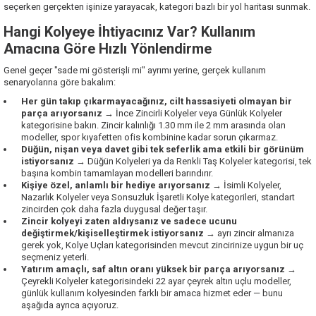
seçerken gerçekten işinize yarayacak, kategori bazlı bir yol haritası sunmak.
Hangi Kolyeye İhtiyacınız Var? Kullanım
Amacına Göre Hızlı Yönlendirme
Genel geçer "sade mi gösterişli mi" ayrımı yerine, gerçek kullanım
senaryolarına göre bakalım:
Her gün takıp çıkarmayacağınız, cilt hassasiyeti olmayan bir
parça arıyorsanız
→
İnce Zincirli Kolyeler
veya
Günlük Kolyeler
kategorisine bakın. Zincir kalınlığı 1.30 mm ile 2 mm arasında olan
modeller, spor kıyafetten ofis kombinine kadar sorun çıkarmaz.
Düğün, nişan veya davet gibi tek seferlik ama etkili bir görünüm
istiyorsanız
→
Düğün Kolyeleri
ya da
Renkli Taş Kolyeler
kategorisi, tek
başına kombin tamamlayan modelleri barındırır.
Kişiye özel, anlamlı bir hediye arıyorsanız
→
İsimli Kolyeler
,
Nazarlık Kolyeler
veya
Sonsuzluk İşaretli Kolye
kategorileri, standart
zincirden çok daha fazla duygusal değer taşır.
Zincir kolyeyi zaten aldıysanız ve sadece ucunu
değiştirmek/kişiselleştirmek istiyorsanız
→ ayrı zincir almanıza
gerek yok,
Kolye Uçları
kategorisinden mevcut zincirinize uygun bir uç
seçmeniz yeterli.
Yatırım amaçlı, saf altın oranı yüksek bir parça arıyorsanız
→
Çeyrekli Kolyeler
kategorisindeki 22 ayar çeyrek altın uçlu modeller,
günlük kullanım kolyesinden farklı bir amaca hizmet eder — bunu
aşağıda ayrıca açıyoruz.