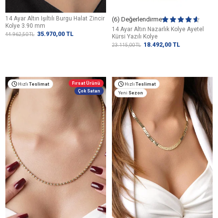
14 Ayar Altın Işıltılı Burgu Halat Zincir
(6) Değerlendirme
Kolye 3.90 mm
14 Ayar Altın Nazarlık Kolye Ayetel
35.970,00
TL
44.962,50
TL
Kürsi Yazılı Kolye
18.492,00
TL
23.115,00
TL
Fırsat Ürünü
Hızlı
Teslimat
Hızlı
Teslimat
Çok Satan
Yeni
Sezon