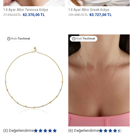
14 Ayar Altın Teressa Kolye
14 Ayar Altın Greek Kolye
62.370,00
TL
83.727,00
TL
77.962,50
TL
104.658,75
TL
Hızlı
Teslimat
Hızlı
Teslimat
(3) Değerlendirme
(6) Değerlendirme