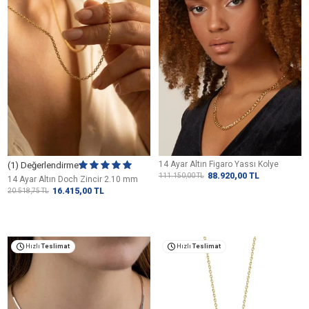
14 Ayar Altın Figaro Yassı Kolye
(1) Değerlendirme
88.920,00
TL
111.150,00
TL
14 Ayar Altın Doch Zincir 2.10 mm
16.415,00
TL
20.518,75
TL
Hızlı
Teslimat
Hızlı
Teslimat