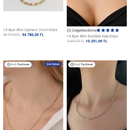
14 Ayar Altın Upstairs Zincir Kolye
(3) Değerlendirme
54.780,00
TL
68.475,00
TL
14 Ayar Altın Bombeli Kalp Kolye
10.251,00
TL
12.813,75
TL
Çok Satan
Hızlı
Teslimat
Hızlı
Teslimat