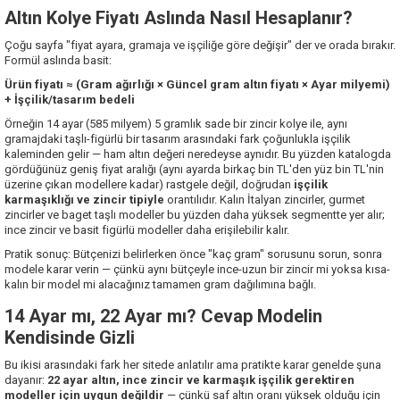
Altın Kolye Fiyatı Aslında Nasıl Hesaplanır?
Çoğu sayfa "fiyat ayara, gramaja ve işçiliğe göre değişir" der ve orada bırakır.
Formül aslında basit:
Ürün fiyatı ≈ (Gram ağırlığı × Güncel gram altın fiyatı × Ayar milyemi)
+ İşçilik/tasarım bedeli
Örneğin 14 ayar (585 milyem) 5 gramlık sade bir zincir kolye ile, aynı
gramajdaki taşlı-figürlü bir tasarım arasındaki fark çoğunlukla işçilik
kaleminden gelir — ham altın değeri neredeyse aynıdır. Bu yüzden katalogda
gördüğünüz geniş fiyat aralığı (aynı ayarda birkaç bin TL'den yüz bin TL'nin
üzerine çıkan modellere kadar) rastgele değil, doğrudan
işçilik
karmaşıklığı ve zincir tipiyle
orantılıdır. Kalın İtalyan zincirler, gurmet
zincirler ve baget taşlı modeller bu yüzden daha yüksek segmentte yer alır;
ince zincir ve basit figürlü modeller daha erişilebilir kalır.
Pratik sonuç: Bütçenizi belirlerken önce "kaç gram" sorusunu sorun, sonra
modele karar verin — çünkü aynı bütçeyle ince-uzun bir zincir mi yoksa kısa-
kalın bir model mi alacağınız tamamen gram dağılımına bağlı.
14 Ayar mı, 22 Ayar mı? Cevap Modelin
Kendisinde Gizli
Bu ikisi arasındaki fark her sitede anlatılır ama pratikte karar genelde şuna
dayanır:
22 ayar altın, ince zincir ve karmaşık işçilik gerektiren
modeller için uygun değildir
— çünkü saf altın oranı yüksek olduğu için