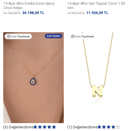
14 Ayar Altın Dorika Dizisi Spica
14 Ayar Altın Sarı Topçuk Zincir 1.00
Zincir Kolye
mm
34.188,00
TL
11.926,00
TL
42.735,00
TL
14.907,50
TL
Çok Satan
Hızlı
Teslimat
Hızlı
Teslimat
(3) Değerlendirme
(1) Değerlendirme