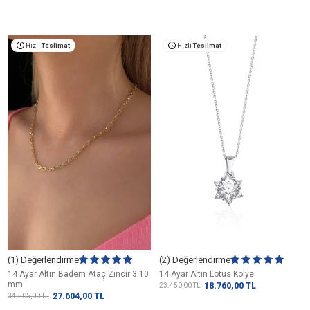
Hızlı
Teslimat
Hızlı
Teslimat
(1) Değerlendirme
(2) Değerlendirme
14 Ayar Altın Badem Ataç Zincir 3.10
14 Ayar Altın Lotus Kolye
mm
18.760,00
TL
23.450,00
TL
27.604,00
TL
34.505,00
TL