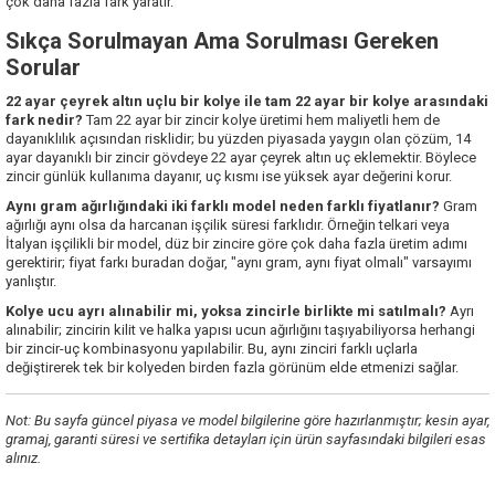
çok daha fazla fark yaratır.
Sıkça Sorulmayan Ama Sorulması Gereken
Sorular
22 ayar çeyrek altın uçlu bir kolye ile tam 22 ayar bir kolye arasındaki
fark nedir?
Tam 22 ayar bir zincir kolye üretimi hem maliyetli hem de
dayanıklılık açısından risklidir; bu yüzden piyasada yaygın olan çözüm, 14
ayar dayanıklı bir zincir gövdeye 22 ayar çeyrek altın uç eklemektir. Böylece
zincir günlük kullanıma dayanır, uç kısmı ise yüksek ayar değerini korur.
Aynı gram ağırlığındaki iki farklı model neden farklı fiyatlanır?
Gram
ağırlığı aynı olsa da harcanan işçilik süresi farklıdır. Örneğin telkari veya
İtalyan işçilikli bir model, düz bir zincire göre çok daha fazla üretim adımı
gerektirir; fiyat farkı buradan doğar, "aynı gram, aynı fiyat olmalı" varsayımı
yanlıştır.
Kolye ucu ayrı alınabilir mi, yoksa zincirle birlikte mi satılmalı?
Ayrı
alınabilir; zincirin kilit ve halka yapısı ucun ağırlığını taşıyabiliyorsa herhangi
bir zincir-uç kombinasyonu yapılabilir. Bu, aynı zinciri farklı uçlarla
değiştirerek tek bir kolyeden birden fazla görünüm elde etmenizi sağlar.
Not: Bu sayfa güncel piyasa ve model bilgilerine göre hazırlanmıştır; kesin ayar,
gramaj, garanti süresi ve sertifika detayları için ürün sayfasındaki bilgileri esas
alınız.