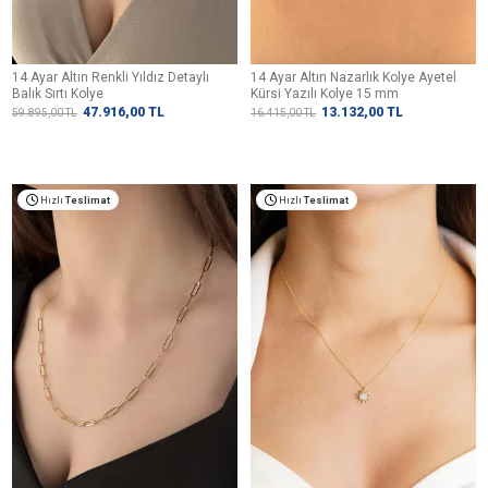
14 Ayar Altın Renkli Yıldız Detaylı
14 Ayar Altın Nazarlık Kolye Ayetel
Balık Sırtı Kolye
Kürsi Yazılı Kolye 15 mm
47.916,00
TL
13.132,00
TL
59.895,00
TL
16.415,00
TL
Hızlı
Teslimat
Hızlı
Teslimat