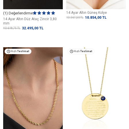
14 Ayar Altın Güneş Kolye
(1) Değerlendirme
10.854,00
TL
13.567,50
TL
14 Ayar Altın Düz Ataç Zincir 3,80
mm
32.495,00
TL
40.618,75
TL
Hızlı
Teslimat
Hızlı
Teslimat