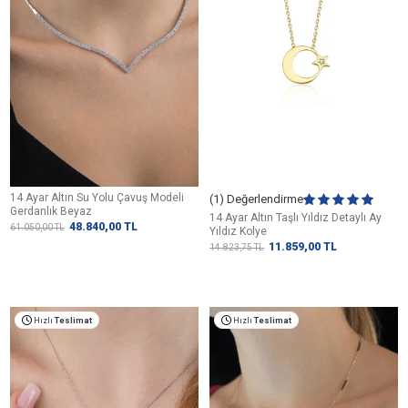
14 Ayar Altın Su Yolu Çavuş Modeli
(1) Değerlendirme
Gerdanlık Beyaz
14 Ayar Altın Taşlı Yıldız Detaylı Ay
48.840,00
TL
61.050,00
TL
Yıldız Kolye
11.859,00
TL
14.823,75
TL
Hızlı
Teslimat
Hızlı
Teslimat