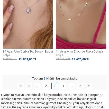
14 Ayar Altın Dorika Top Detaylı Baget
14 Ayar Altın Zincirde Plaka Detaylı
Kolye
Kolye
11.859,00
TL
18.626,00
TL
14.823,75
TL
23.282,50
TL
Toplam
614
ürün bulunmaktadır.
…
2
3
4
…
Fiyonk'ta 600'ün üzerinde altın kolye modeli, 25'in üzerinde alt kategoride
sınıflandırılmış durumda: zincir kolyeler, ince zincirliler, İtalyan işçilikli
modeller, harfli-isimli tasarımlar, gurmet zincirler, su yolu kolyeler ve daha
fazlası. Bu sayfada amacımız aynı bilgiyi tekrar etmek değil; doğru modeli