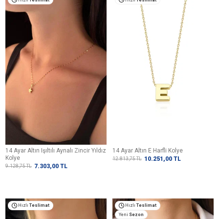
14 Ayar Altın Işıltılı Aynalı Zincir Yıldız
14 Ayar Altın E Harfli Kolye
Kolye
10.251,00
TL
12.813,75
TL
7.303,00
TL
9.128,75
TL
Hızlı
Teslimat
Hızlı
Teslimat
Yeni
Sezon