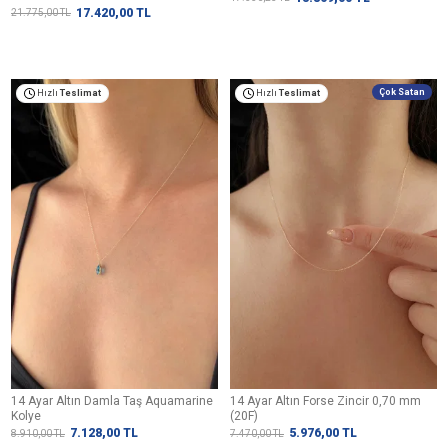
17.420,00
TL
21.775,00
TL
Çok Satan
Hızlı
Teslimat
Hızlı
Teslimat
14 Ayar Altın Damla Taş Aquamarine
14 Ayar Altın Forse Zincir 0,70 mm
Kolye
(20F)
7.128,00
TL
5.976,00
TL
8.910,00
TL
7.470,00
TL