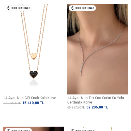
Hızlı
Teslimat
Hızlı
Teslimat
14 Ayar Altın Çift Sıralı Kalp Kolye
14 Ayar Altın Tek Sıra Sarkıt Su Yolu
Gerdanlık Kolye
15.410,00
TL
19.262,50
TL
52.206,00
TL
65.257,50
TL
Hızlı
Teslimat
Hızlı
Teslimat