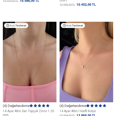
(30F)
10.586,00
TL
13.232,50
TL
10.452,00
TL
13.065,00
TL
Hızlı
Teslimat
Hızlı
Teslimat
(4) Değerlendirme
(4) Değerlendirme
14 Ayar Altın Sarı Topçuk Zincir 1.20
14 Ayar Altın İ Harfli Kolye
mm
13.869,00
TL
17.336,25
TL