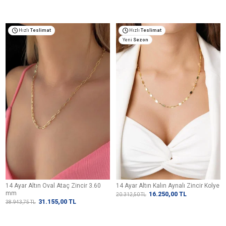
Hızlı
Teslimat
Hızlı
Teslimat
Yeni
Sezon
14 Ayar Altın Oval Ataç Zincir 3.60
14 Ayar Altın Kalın Aynalı Zincir Kolye
mm
16.250,00
TL
20.312,50
TL
31.155,00
TL
38.943,75
TL