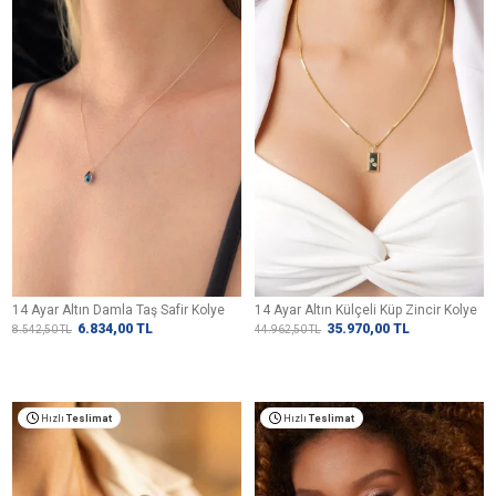
14 Ayar Altın Damla Taş Safir Kolye
14 Ayar Altın Külçeli Küp Zincir Kolye
6.834,00
TL
35.970,00
TL
8.542,50
TL
44.962,50
TL
Hızlı
Teslimat
Hızlı
Teslimat