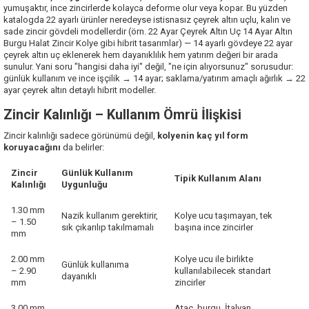
yumuşaktır, ince zincirlerde kolayca deforme olur veya kopar. Bu yüzden
katalogda 22 ayarlı ürünler neredeyse istisnasız çeyrek altın uçlu, kalın ve
sade zincir gövdeli modellerdir (örn.
22 Ayar Çeyrek Altın Uç 14 Ayar Altın
Burgu Halat Zincir Kolye
gibi hibrit tasarımlar) — 14 ayarlı gövdeye 22 ayar
çeyrek altın uç eklenerek hem dayanıklılık hem yatırım değeri bir arada
sunulur. Yani soru "hangisi daha iyi" değil, "ne için alıyorsunuz" sorusudur:
günlük kullanım ve ince işçilik → 14 ayar; saklama/yatırım amaçlı ağırlık → 22
ayar çeyrek altın detaylı hibrit modeller.
Zincir Kalınlığı – Kullanım Ömrü İlişkisi
Zincir kalınlığı sadece görünümü değil,
kolyenin kaç yıl form
koruyacağını
da belirler:
Zincir
Günlük Kullanım
Tipik Kullanım Alanı
Kalınlığı
Uygunluğu
1.30 mm
Nazik kullanım gerektirir,
Kolye ucu taşımayan, tek
– 1.50
sık çıkarılıp takılmamalı
başına ince zincirler
mm
2.00 mm
Kolye ucu ile birlikte
Günlük kullanıma
– 2.90
kullanılabilecek standart
dayanıklı
mm
zincirler
3.00 mm
Ataç, burgu, İtalyan