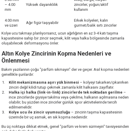
– 4.00
Yüksek dayanıklılık
zincirler; yoğun/aktif
mm
kullanım
4.00 mm
Erkek kolyeleri, kalın
Ağır figür taşıyabilir
ve üzeri
gurmet/balık sırtı zincirler
Kolye ucu takmayı planlıyorsanız, ucun ağırlığının en az 3-4 katı taşıma
kapasitesine sahip bir zincir seçmek, kilit veya halka bölgesinde zamanla
oluşabilecek deformasyonu önler.
Altın Kolye Zincirinin Kopma Nedenleri ve
Önlenmesi
Bakım yazılarının çoğu "parfüm sıkmayın" der ve geçer. Asıl kopma nedenleri
genellikle şunlardır:
Kilit mekanizmasına aşırı yük binmesi
– kolyeyi takarken/çıkarırken
zinciri değil kilidi tutup çekmek zamanla kilit halkasını zayıflatır.
Halka içi halka (link-in-link) zincirlerde tek noktadan gerilme
–
ince zincirlerde giysiye takılma veya çekilme, halkanın açılmasına neden
olabilir; bu yüzden ince zincirler günlük spor aktivitelerinde tercih
edilmemelidir.
Kolye ucu ile zincir uyumsuzluğu
– zincirin taşıma kapasitesinin
üzerinde bir uç asmak, en sık kopma nedenidir.
Bu üç noktaya dikkat etmek, genel "parfüm ve krem sürmeyin" tavsiyesinden