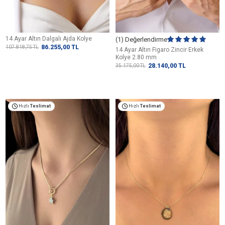
14 Ayar Altın Dalgalı Ajda Kolye
(1) Değerlendirme
86.255,00
TL
107.818,75
TL
14 Ayar Altın Figaro Zincir Erkek
Kolye 2.80 mm
28.140,00
TL
35.175,00
TL
Hızlı
Teslimat
Hızlı
Teslimat