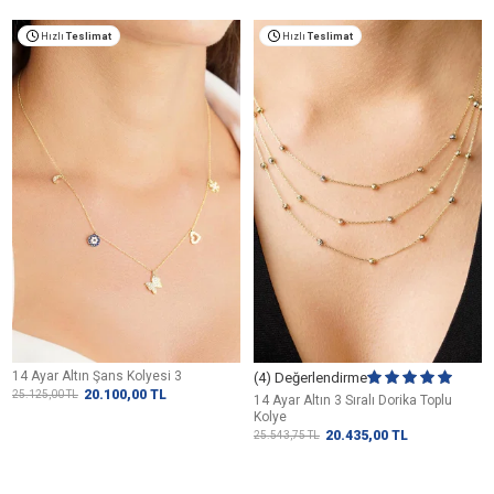
Hızlı
Teslimat
Hızlı
Teslimat
14 Ayar Altın Şans Kolyesi 3
(4) Değerlendirme
20.100,00
TL
25.125,00
TL
14 Ayar Altın 3 Sıralı Dorika Toplu
Kolye
20.435,00
TL
25.543,75
TL